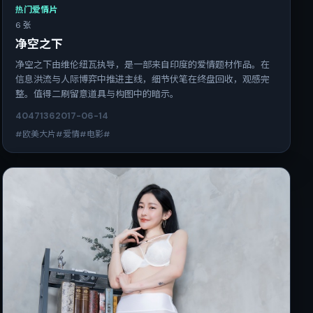
热门爱情片
6 张
净空之下
净空之下由维伦纽瓦执导，是一部来自印度的爱情题材作品。在
信息洪流与人际博弈中推进主线，细节伏笔在终盘回收，观感完
整。值得二刷留意道具与构图中的暗示。
4047
136
2017-06-14
#欧美大片#爱情#电影#