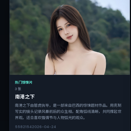
热门惊悚片
3 张
南港之下
南港之下由管虎执导，是一部来自巴西的惊悚题材作品。用克制
写实的镜头记录风暴前后的众生相，配角弧线清晰，共同撑起世
界观。适合喜欢强情节与人物弧光的观众。
5582
154
2026-04-24