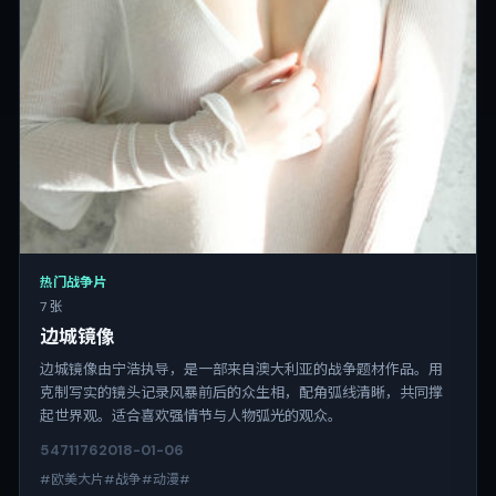
热门战争片
7 张
边城镜像
边城镜像由宁浩执导，是一部来自澳大利亚的战争题材作品。用
克制写实的镜头记录风暴前后的众生相，配角弧线清晰，共同撑
起世界观。适合喜欢强情节与人物弧光的观众。
5471
176
2018-01-06
#欧美大片#战争#动漫#