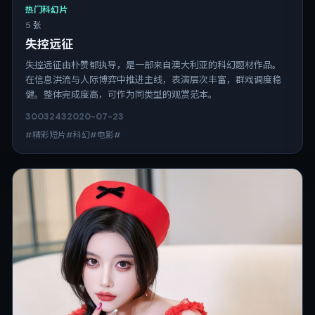
热门科幻片
5 张
失控远征
失控远征由朴赞郁执导，是一部来自澳大利亚的科幻题材作品。
在信息洪流与人际博弈中推进主线，表演层次丰富，群戏调度稳
健。整体完成度高，可作为同类型的观赏范本。
3003
243
2020-07-23
#精彩短片#科幻#电影#