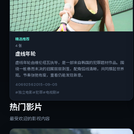
精选推荐
4 张
虚线年轮
虚线年轮由维伦纽瓦执导，是一部来自韩国的犯罪题材作品。围
绕一桩悬而未决的旧案层层剥茧，配角弧线清晰，共同撑起世界
观。节奏张弛有度，重看仍能发现新意。
4069
256
2015-09-05
#独立电影#犯罪#电视剧#
热门影片
最受欢迎的影视内容