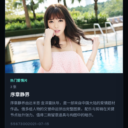
热门爱情片
3 张
序章静界
序章静界由达米恩·查泽雷执导，是一部来自中国大陆的爱情题材
作品。借多组人物的交错命运拼出完整图景，配乐与剪辑在关键
节点抬升张力。值得二刷留意道具与构图中的暗示。
5567
300
2021-07-15