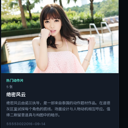
热门动作片
5 张
绝密风云
绝密风云由诺兰执导，是一部来自泰国的动作题材作品。在道德
灰区里试探每个角色的底线，场面设计与人物动机相互呼应。值
得二刷留意道具与构图中的暗示。
5555
302
2016-09-14