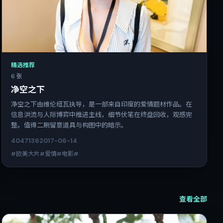
精选推荐
6 张
净空之下
净空之下由维伦纽瓦执导，是一部来自印度的爱情题材作品。在
信息洪流与人际博弈中推进主线，细节伏笔在终盘回收，观感完
整。值得二刷留意道具与构图中的暗示。
4047
136
2017-06-14
#欧美大片#爱情#电影#
查看全部