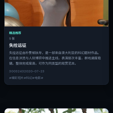
精选推荐
5 张
失控远征
失控远征由朴赞郁执导，是一部来自澳大利亚的科幻题材作品。
在信息洪流与人际博弈中推进主线，表演层次丰富，群戏调度稳
健。整体完成度高，可作为同类型的观赏范本。
3003
243
2020-07-23
#精彩短片#科幻#电影#