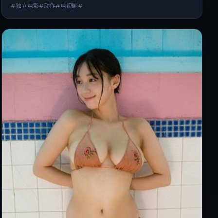
#独立电影#动作#电视剧#