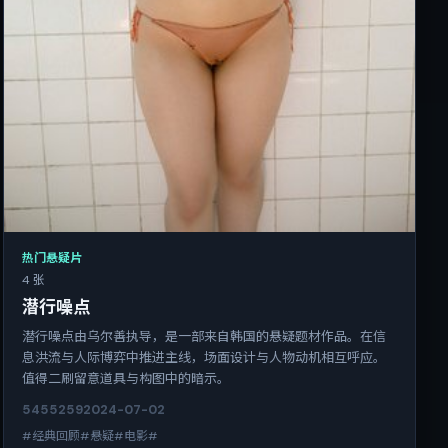
热门悬疑片
4 张
潜行噪点
潜行噪点由乌尔善执导，是一部来自韩国的悬疑题材作品。在信
息洪流与人际博弈中推进主线，场面设计与人物动机相互呼应。
值得二刷留意道具与构图中的暗示。
5455
259
2024-07-02
#经典回顾#悬疑#电影#