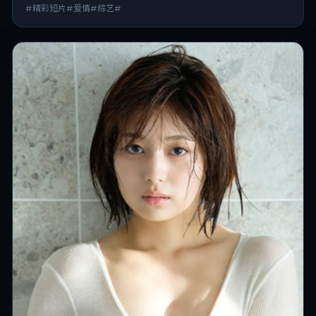
#精彩短片#爱情#综艺#