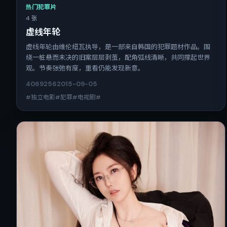
热门犯罪片
4 张
虚线年轮
虚线年轮由维伦纽瓦执导，是一部来自韩国的犯罪题材作品。围
绕一桩悬而未决的旧案层层剥茧，配角弧线清晰，共同撑起世界
观。节奏张弛有度，重看仍能发现新意。
4069
256
2015-09-05
#独立电影#犯罪#电视剧#