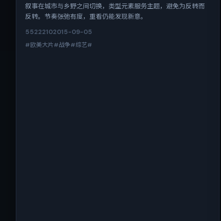
叙事在城市与乡野之间切换，类型元素服务主题，避免为反转而
反转。节奏张弛有度，重看仍能发现新意。
5522
210
2015-09-05
#欧美大片#战争#综艺#